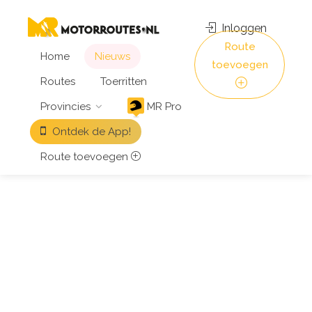
Inloggen
Route
Home
Nieuws
toevoegen
Routes
Toerritten
Provincies
MR Pro
Ontdek de App!
Route toevoegen