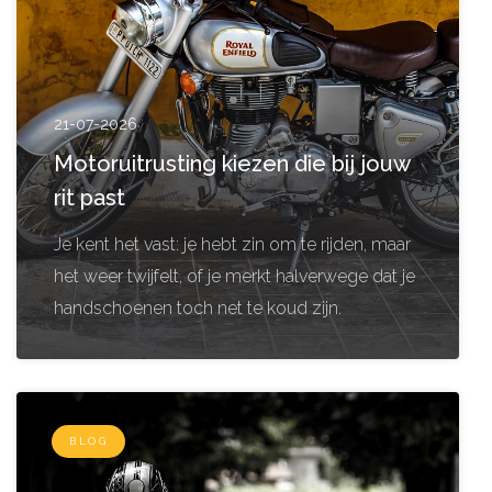
21-07-2026
Motoruitrusting kiezen die bij jouw
rit past
Je kent het vast: je hebt zin om te rijden, maar
het weer twijfelt, of je merkt halverwege dat je
handschoenen toch net te koud zijn.
BLOG