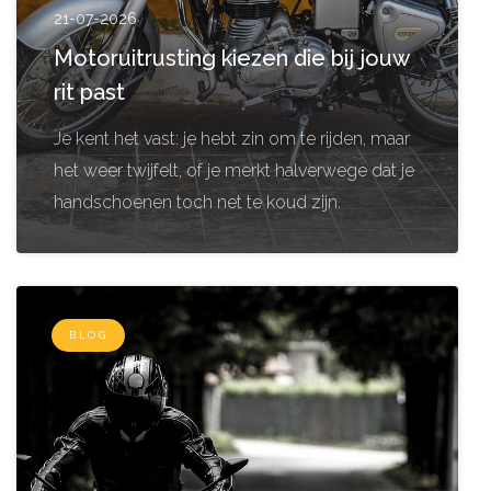
21-07-2026
Motoruitrusting kiezen die bij jouw
rit past
Je kent het vast: je hebt zin om te rijden, maar
het weer twijfelt, of je merkt halverwege dat je
handschoenen toch net te koud zijn.
BLOG