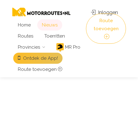
Inloggen
Route
Home
Nieuws
toevoegen
Routes
Toerritten
Provincies
MR Pro
Ontdek de App!
Route toevoegen