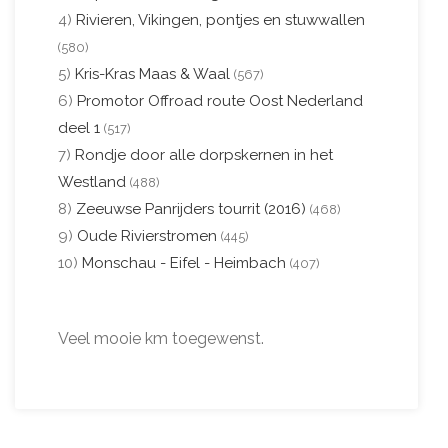
4)
Rivieren, Vikingen, pontjes en stuwwallen
(580)
5)
Kris-Kras Maas & Waal
(567)
6)
Promotor Offroad route Oost Nederland
deel 1
(517)
7)
Rondje door alle dorpskernen in het
Westland
(488)
8)
Zeeuwse Panrijders tourrit (2016)
(468)
9)
Oude Rivierstromen
(445)
10)
Monschau - Eifel - Heimbach
(407)
Veel mooie km toegewenst.