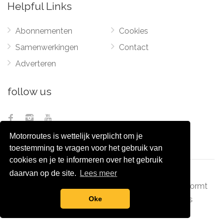
Helpful Links
Abonnementen
Cookies
Samenwerkingen
Contact
Adverteren
follow us
Motorroutes is wettelijk verplicht om je
toestemming te vragen voor het gebruik van
cookies en je te informeren over het gebruik
daarvan op de site.
Lees meer
© 2012 - 2026
Pixel Monsters
-
Motorroutes.nl
vormt
samen met o.a
grootverzet.nl
Pixel Monsters
Oke