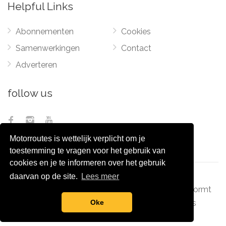
Helpful Links
Abonnementen
Cookies
Samenwerkingen
Contact
Adverteren
follow us
Motorroutes is wettelijk verplicht om je
toestemming te vragen voor het gebruik van
cookies en je te informeren over het gebruik
daarvan op de site.
Lees meer
© 2012 - 2026
Pixel Monsters
-
Motorroutes.nl
vormt
samen met o.a
grootverzet.nl
Pixel Monsters
Oke