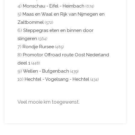
4)
Monschau - Eifel - Heimbach
(674)
5)
Maas en Waal en Rijk van Nijmegen en
Zaltbommel
(572)
6)
Steppegras eten en binnen door
slingeren
(564)
7)
Rondje Rursee
(485)
8)
Promotor Offroad route Oost Nederland
deel 1
(448)
9)
Wellen - Butgenbach
(439)
10)
Hechtel - Vogelsang - Hechtel
(434)
Veel mooie km toegewenst.