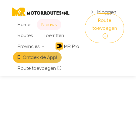
Inloggen
Route
Home
Nieuws
toevoegen
Routes
Toerritten
Provincies
MR Pro
Ontdek de App!
Route toevoegen