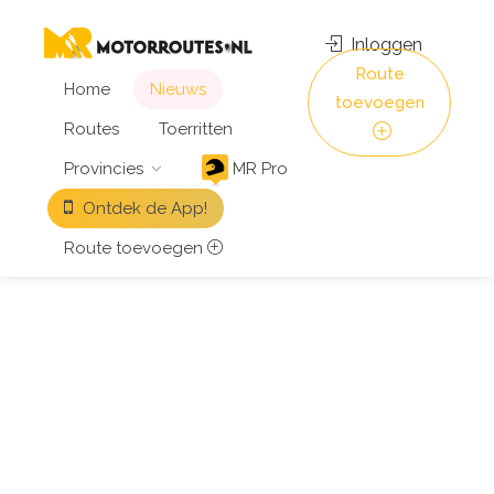
Inloggen
Route
Home
Nieuws
toevoegen
Routes
Toerritten
Provincies
MR Pro
Ontdek de App!
Route toevoegen