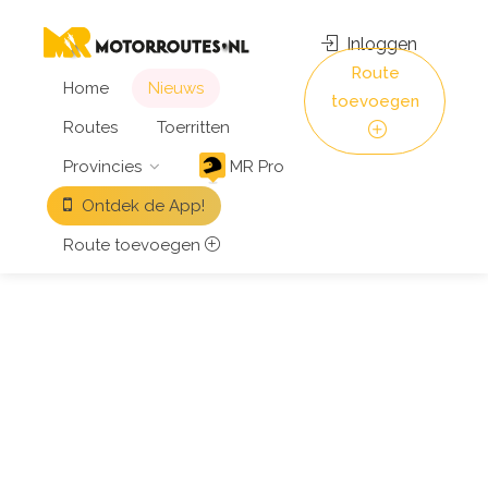
Inloggen
Route
Home
Nieuws
toevoegen
Routes
Toerritten
Provincies
MR Pro
Ontdek de App!
Route toevoegen