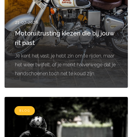
21-07-2026
Motoruitrusting kiezen die bij jouw
rit past
Je kent het vast: je hebt zin om te rijden, maar
het weer twijfelt, of je merkt halverwege dat je
handschoenen toch net te koud zijn.
BLOG