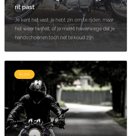
rit past
Je kent het vast: je hebt zin om te rijden, maar
het weer twijfelt, of je merkt halverwege dat je
handschoenen toch net te koud zijn.
BLOG