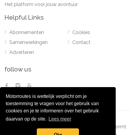
Het platform voor jouw avontuur
Helpful Links
Abonnementen
Cookies
Samenwerkingen
Contact
Adverteren
follow us
Motorroutes is wettelijk verplicht om je
toestemming te vragen voor het gebruik van
cookies en je te informeren over het gebruik
daarvan op de site.
Lees meer
© 2012 - 2026
Pixel Monsters
-
Motorroutes.nl
vormt
Oke
samen met o.a
grootverzet.nl
Pixel Monsters