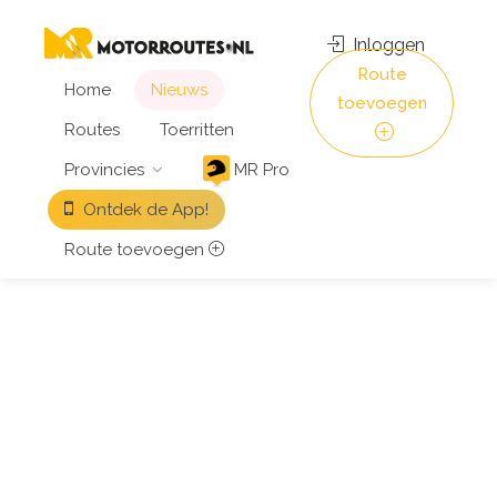
Inloggen
Route
Home
Nieuws
toevoegen
Routes
Toerritten
Provincies
MR Pro
Ontdek de App!
Route toevoegen