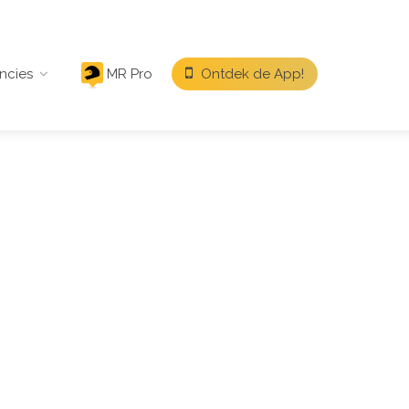
ncies
MR Pro
Ontdek de App!