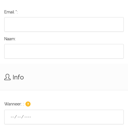
Email *:
Naam:
Info
Wanneer: :