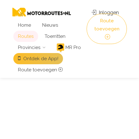
Inloggen
Route
Home
Nieuws
toevoegen
Routes
Toerritten
Provincies
MR Pro
Ontdek de App!
Route toevoegen