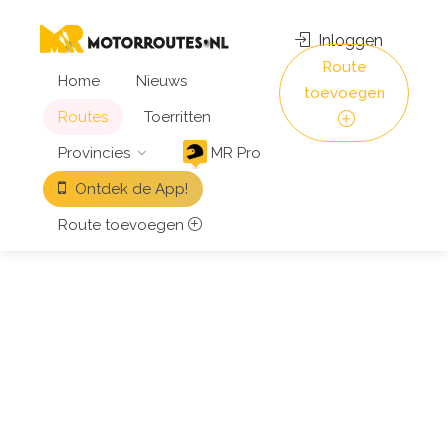
Inloggen
Route
Home
Nieuws
toevoegen
Routes
Toerritten
Provincies
MR Pro
Ontdek de App!
Route toevoegen