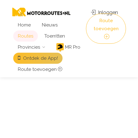
Inloggen
Route
Home
Nieuws
toevoegen
Routes
Toerritten
Provincies
MR Pro
Ontdek de App!
Route toevoegen