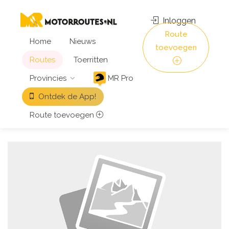
Inloggen
Route
Home
Nieuws
toevoegen
Routes
Toerritten
Provincies
MR Pro
Ontdek de App!
Route toevoegen