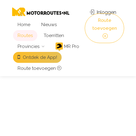
Inloggen
Route
Home
Nieuws
toevoegen
Routes
Toerritten
Provincies
MR Pro
Ontdek de App!
Route toevoegen