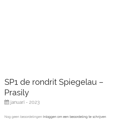
SP1 de rondrit Spiegelau –
Prasily
januari - 2023
Nog geen beoordelingen
·
Inloggen om een beoordeling te schrijven