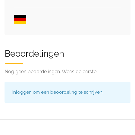
Beoordelingen
Nog geen beoordelingen. Wees de eerste!
Inloggen
om een beoordeling te schrijven.