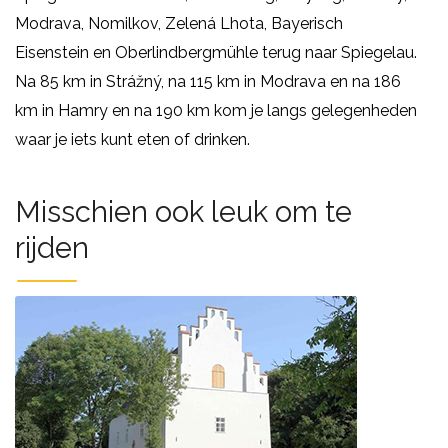
Modrava, Nomilkov, Zelená Lhota, Bayerisch
Eisenstein en Oberlindbergmühle terug naar Spiegelau.
Na 85 km in Strážný, na 115 km in Modrava en na 186
km in Hamry en na 190 km kom je langs gelegenheden
waar je iets kunt eten of drinken.
Misschien ook leuk om te
rijden