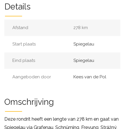
Details
Afstand
278 km
Start plaats
Spiegelau
Eind plaats
Spiegelau
Aangeboden door
Kees van de Pol
Omschrijving
Deze rondrit heeft een lengte van 278 km en gaat van
Spiegelau via Grafenau, Schnüming, Freyung, Strážný,