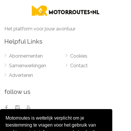
Het platform voor jouw avontuur
Helpful Links
Abonnementen
Cookies
Samenwerkingen
Contact
Adverteren
follow us
Motorroutes is wettelijk verplicht om je
toestemming te vragen voor het gebruik van