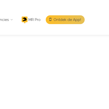
ncies
MR Pro
Ontdek de App!