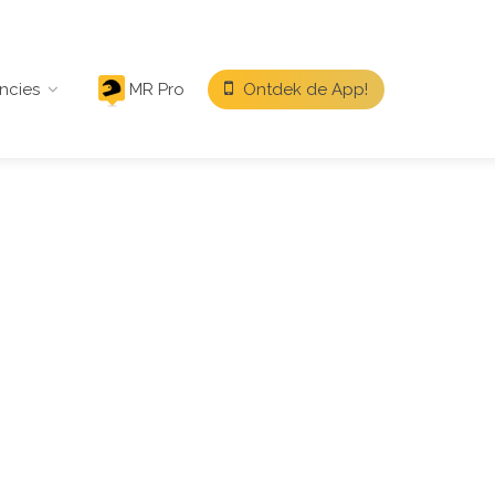
ncies
MR Pro
Ontdek de App!