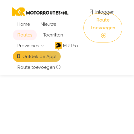
Inloggen
Route
Home
Nieuws
toevoegen
Routes
Toerritten
Provincies
MR Pro
Ontdek de App!
Route toevoegen