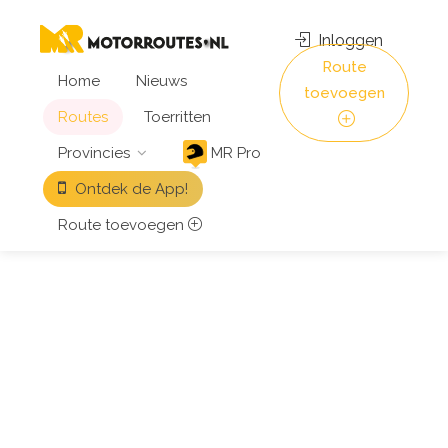
Inloggen
Route
Home
Nieuws
toevoegen
Routes
Toerritten
Provincies
MR Pro
Ontdek de App!
Route toevoegen