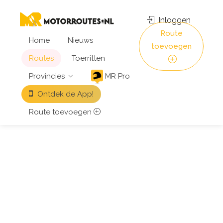
Inloggen
Route
Home
Nieuws
toevoegen
Routes
Toerritten
Provincies
MR Pro
Ontdek de App!
Route toevoegen