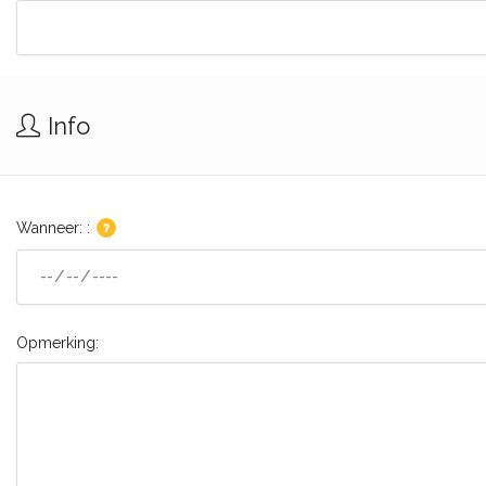
Info
Wanneer: :
Opmerking: