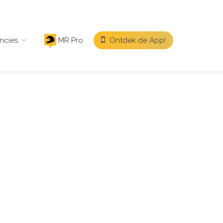
ncies
MR Pro
Ontdek de App!