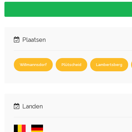
Plaatsen
Wißmannsdorf
Plütscheid
Lambertsberg
Landen