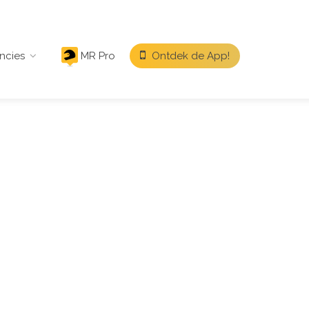
ncies
MR Pro
Ontdek de App!