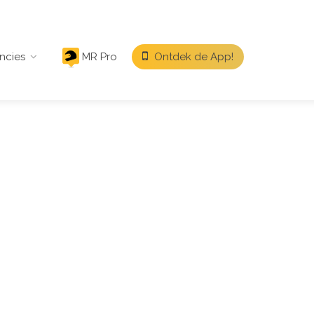
ncies
MR Pro
Ontdek de App!