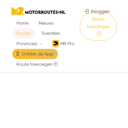
Inloggen
Route
Home
Nieuws
toevoegen
Routes
Toerritten
Provincies
MR Pro
Ontdek de App!
Route toevoegen