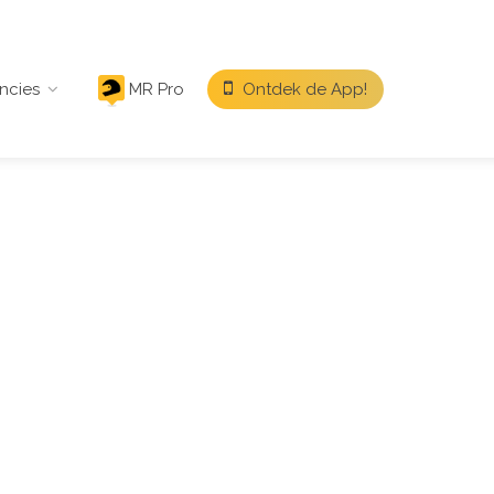
ncies
MR Pro
Ontdek de App!