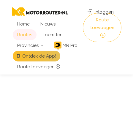
Inloggen
Route
Home
Nieuws
toevoegen
Routes
Toerritten
Provincies
MR Pro
Ontdek de App!
Route toevoegen