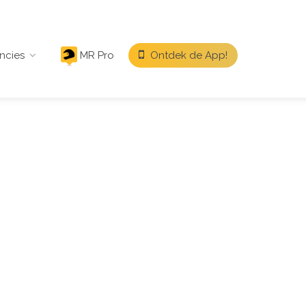
ncies
MR Pro
Ontdek de App!