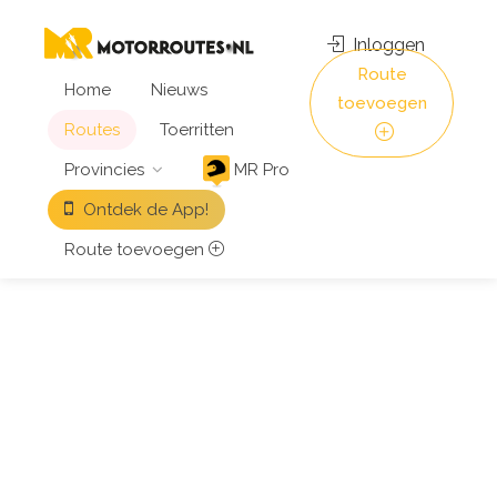
Inloggen
Route
Home
Nieuws
toevoegen
Routes
Toerritten
Provincies
MR Pro
Ontdek de App!
Route toevoegen