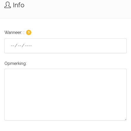
Info
Wanneer: :
Opmerking: