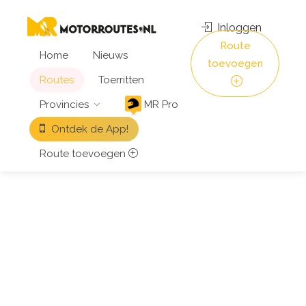
Inloggen
Route
Home
Nieuws
toevoegen
Routes
Toerritten
Provincies
MR Pro
Ontdek de App!
Route toevoegen