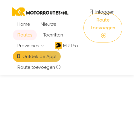
Inloggen
Route
Home
Nieuws
toevoegen
Routes
Toerritten
Provincies
MR Pro
Ontdek de App!
Route toevoegen