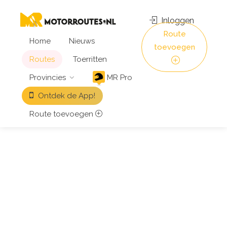
Inloggen
Route
Home
Nieuws
toevoegen
Routes
Toerritten
Provincies
MR Pro
Ontdek de App!
Route toevoegen