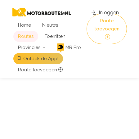
Inloggen
Route
Home
Nieuws
toevoegen
Routes
Toerritten
Provincies
MR Pro
Ontdek de App!
Route toevoegen