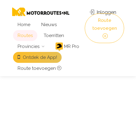
Inloggen
Route
Home
Nieuws
toevoegen
Routes
Toerritten
Provincies
MR Pro
Ontdek de App!
Route toevoegen