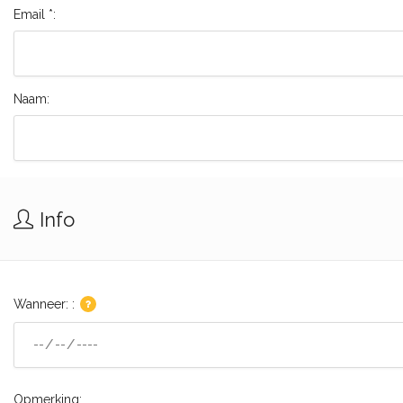
Email *:
Naam:
Info
Wanneer: :
Opmerking: