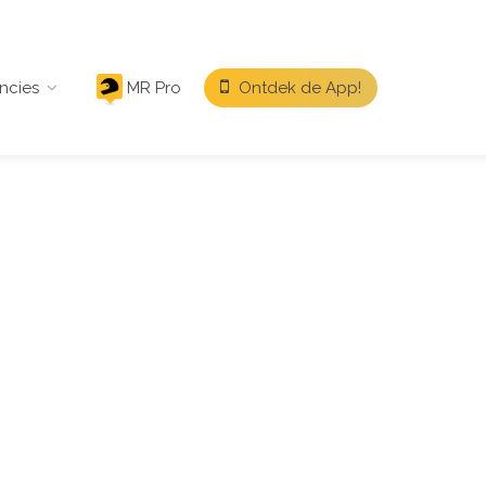
ncies
MR Pro
Ontdek de App!