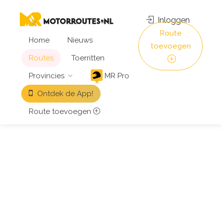
Inloggen
Route
Home
Nieuws
toevoegen
Routes
Toerritten
Provincies
MR Pro
Ontdek de App!
Route toevoegen