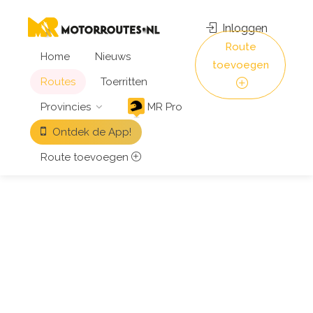
Inloggen
Route
Home
Nieuws
toevoegen
Routes
Toerritten
Provincies
MR Pro
Ontdek de App!
Route toevoegen