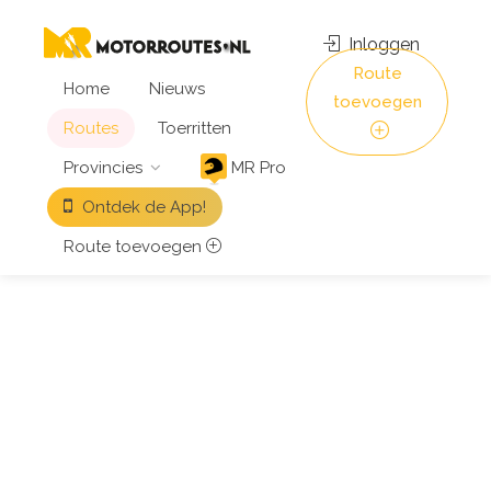
Inloggen
Route
Home
Nieuws
toevoegen
Routes
Toerritten
Provincies
MR Pro
Ontdek de App!
Route toevoegen