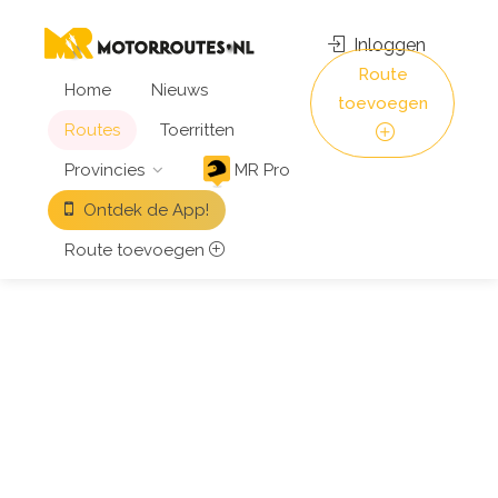
Inloggen
Route
Home
Nieuws
toevoegen
Routes
Toerritten
Provincies
MR Pro
Ontdek de App!
Route toevoegen