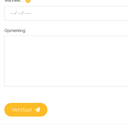
Wanneer: :
Opmerking:
Verstuur