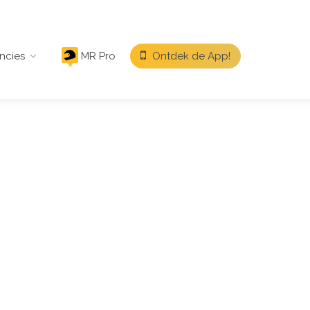
ncies
MR Pro
Ontdek de App!