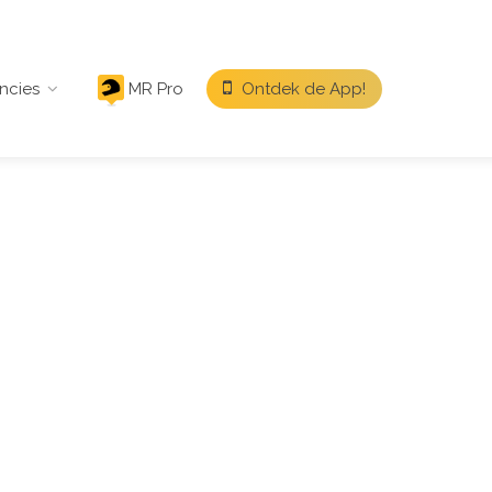
ncies
MR Pro
Ontdek de App!