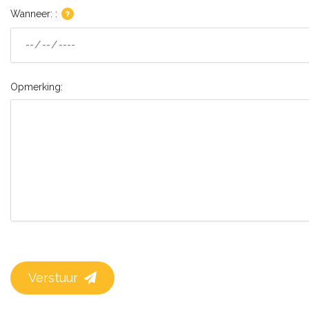
Wanneer: :
Opmerking:
Verstuur