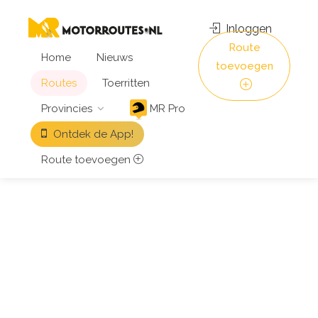
Inloggen
Route
Home
Nieuws
toevoegen
Routes
Toerritten
Provincies
MR Pro
Ontdek de App!
Route toevoegen