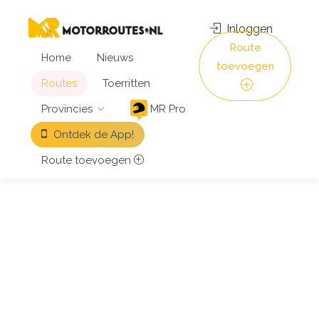
Inloggen
Route
Home
Nieuws
toevoegen
Routes
Toerritten
Provincies
MR Pro
Ontdek de App!
Route toevoegen