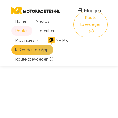
Inloggen
Route
Home
Nieuws
toevoegen
Routes
Toerritten
Provincies
MR Pro
Ontdek de App!
Route toevoegen