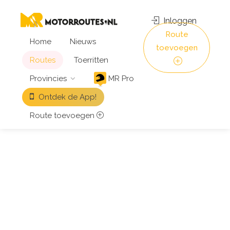
Inloggen
Route
Home
Nieuws
toevoegen
Routes
Toerritten
Provincies
MR Pro
Ontdek de App!
Route toevoegen