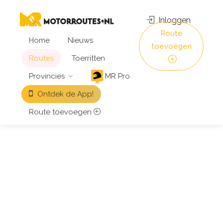
Inloggen
Route
Home
Nieuws
toevoegen
Routes
Toerritten
Provincies
MR Pro
Ontdek de App!
Route toevoegen