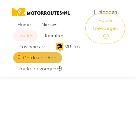
Inloggen
Route
Home
Nieuws
toevoegen
Routes
Toerritten
Provincies
MR Pro
Ontdek de App!
Route toevoegen