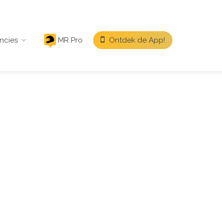
ncies
MR Pro
Ontdek de App!