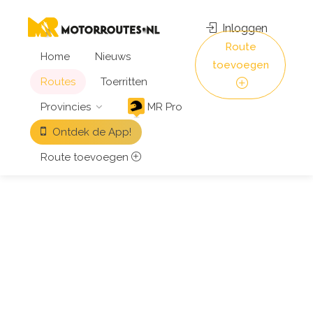
Inloggen
Route
Home
Nieuws
toevoegen
Routes
Toerritten
Provincies
MR Pro
Ontdek de App!
Route toevoegen