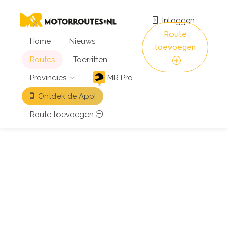
Inloggen
Route
Home
Nieuws
toevoegen
Routes
Toerritten
Provincies
MR Pro
Ontdek de App!
Route toevoegen